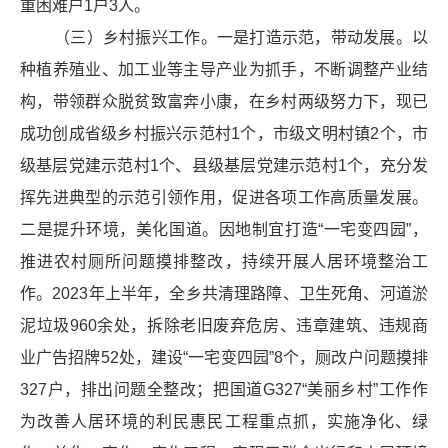
重困难户1户3人。
（三）乡村振兴工作。一是打造示范，带动发展。以
种植养殖业、加工业等主导产业为抓手，不断调整产业结
构，带领群众脱贫致富奔小康，在乡村两级努力下，现已
成功创成省级乡村振兴示范村1个，市级文明村镇2个，市
级基层党建示范村1个、县级基层党建示范村1个，充分发
挥先进典型的示范引领作用，促进各项工作高质量发展。
二是提升环境，美化国道。因地制宜打造“一宅变四园”，
推进农村厕所问题摸排整改，持续开展人居环境整治工
作。2023年上半年，全乡共清理路障、卫生死角、河道
淤
泥
垃圾960余处，拆除
老旧
废弃危房、违章建筑、违规商
业广告招牌52处，建设“一宅变四园”8个，厕改户问题摸排
327户，排出问题全整改；把国道G327“美丽乡村”工作作
为改善人居环境的利民惠民工程
重点
抓，实施净化、绿