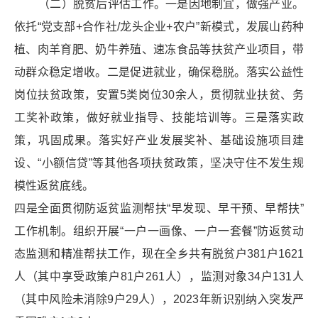
（二）脱贫后评估工作。一是因地制宜，做强产业。
依托“党支部+合作社/龙头企业+农户”新模式，发展山药种
植、肉羊育肥、奶牛养殖、速冻食品等扶贫产业项目，带
动群众稳定增收。二是促进就业，确保
稳脱。
落实公益性
岗位扶贫政策，安置5类岗位30余人，贯彻就业扶贫、务
工奖补政策，做好就业指导、技能培训等。三是落实政
策，巩固成果。落实好产业发展奖补、基础设施项目建
设、“小额信贷”等其他各项扶贫政策，坚决守住不发生规
模性返贫底线。
四是全面贯彻防返贫监测帮扶“早发现、早干预、早帮扶”
工作机制。组织开展“一户一画像、一户一套餐”防返贫动
态监测和精准帮扶工作，现在全乡共有脱贫户381户1621
人（其中享受政策户81户261人），监测对象34户131人
（其中风险未消除9户29人），2023年新识别纳入突发严