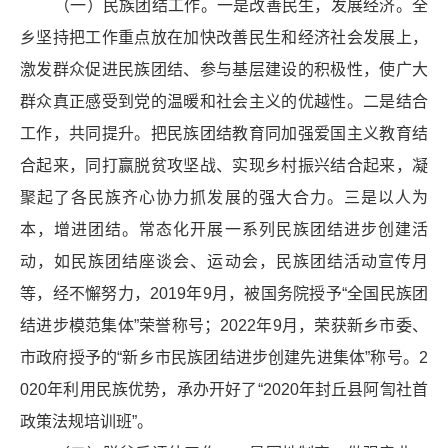
（一）民族团结工作。一是改善民生，发展经济。全
乡坚持把工作重点放在加快改善民生和经济社会发展上，
激发群众促进民族团结、参与基层建设的积极性，使广大
群众真正感受到党的温暖和社会主义的优越性。二是结合
工作，共同提升。把民族团结教育同加强爱国主义教育结
合起来，同打赢脱贫攻坚战、实现乡村振兴结合起来，凝
聚起了各民族齐心协力抓发展的强大合力。三是以人为
本，增进团结。常态化开展一系列民族团结进步创建活
动，如民族团结座谈会、运动会，民族团结活动宣传月
等，经不懈努力，2019年9月，被国务院授予“全国民族团
结进步模范集体”荣誉称号；2022年9月，荣获新乡
市委、
市政府
授予的“新乡市民族团结进步创建先进集体”称号。2
020
年
利用民族优势，承办
开好
了“2020年封丘县阿訇
社首
政策法规培训班”。