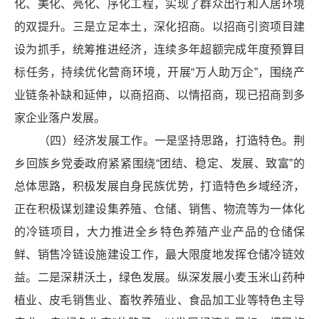
化、美化、亮化、序化工程，实现了群众
出行
和人居环境
的双提升。
三是立足本土，深化招商。
以
招商引资
项目建
设为抓手，统筹推进经济，连续多年超额完成年度预算目
标任务，持续优化营商环境，开展“万人助万企”，围绕产
业链条补缺和延伸，以商招商、以情招商，现已招商到多
家企业落户发展。
（四）
经济
发展工作。一是坚持
思路
，打造特色。荆
乡回族乡党委政府紧紧围绕“团结、稳定、发展、致富”的
总体思路，积极发展自身民族优势，打造特色乡域经济，
正在积极谋划建设集养殖、仓储、销售、物流等为一体化
的冷链项目，大力推进全乡特色养殖产业产品的仓储保
鲜、销售冷链设施建设工作，最大限度地发挥仓储冷链效
益。二是深耕沃土，绿色发展。纵深发展小麦玉米山药种
植业、皮毛销售业、畜牧养殖业、食品加工业等特色主导