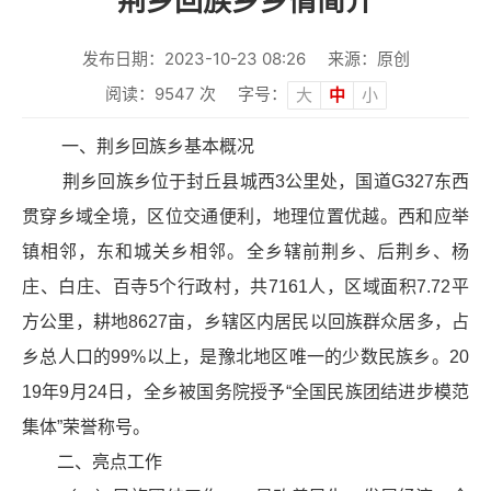
荆乡回族乡乡情简介
发布日期：2023-10-23 08:26
来源：原创
阅读：
9547
次
字号：
大
中
小
一、荆乡回族乡基本概况
荆乡回族乡位于封丘县城西3公里处，国道G327东西
贯穿乡域全境，区位交通便利，地理位置优越。西和应举
镇相邻，东和城关乡相邻。全乡辖前荆乡、后荆乡、杨
庄、白庄、百寺5个行政村，共7161人，区域面积7.72平
方公里，耕地8627亩，乡辖区内居民以回族群众居多，占
乡总人口的99%以上，是豫北地区唯一的少数民族乡。20
19年9月24日，全乡被国务院授予“全国民族团结进步模范
集体”荣誉称号。
二、亮点工作