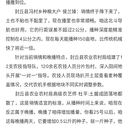
播撒到位。
封丘县冯村乡种粮大户 侯兰锋：墒情终于降下来了，
土也不粘也不黏里了，现在播里也非常顺畅。咱这北斗导
航也好用，它的行距误差不超过2公分，播种深度能精准
控制在4公分之内，现在每天能播种150亩地，比传统机械
快了将近一倍。
针对当前墒情和晚播特点，封丘县农业农村局组建了1
2支农技指导队，120余名农技人员分片包村，深入田间地
头开展“一对一”指导。农技人员现场扒开土层查看麦种覆
盖情况，交代农机手根据地块不同实时调整参数。
封丘县农业农村局高级农艺师 杜平:土握成团落地都
散了，这是墒情适宜的标准，从播种时间上来说，咱现在
反正属于晚播，晚播了咱得增加播量，你看25号以后，咱
这每晚播两天，它要增加0.5公斤的种子，就一斤种子，他