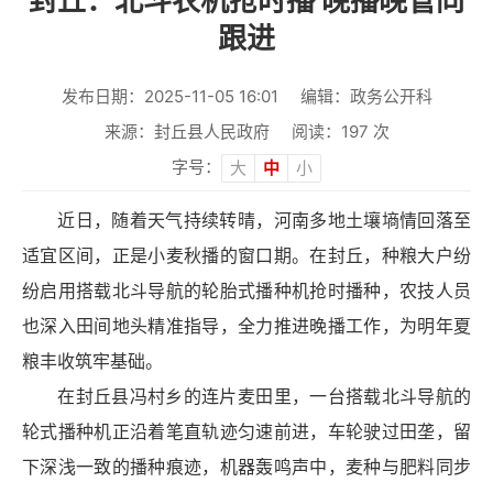
封丘：北斗农机抢时播 晚播晚管同
跟进
发布日期：2025-11-05 16:01
编辑：政务公开科
来源：封丘县人民政府
阅读：
197
次
字号：
大
中
小
近日，随着天气持续转晴，河南多地土壤墒情回落至
适宜区间，正是小麦秋播的窗口期。在封丘，种粮大户纷
纷启用搭载北斗导航的轮胎式播种机抢时播种，农技人员
也深入田间地头精准指导，全力推进晚播工作，为明年夏
粮丰收筑牢基础。
在封丘县冯村乡的连片麦田里，一台搭载北斗导航的
轮式播种机正沿着笔直轨迹匀速前进，车轮驶过田垄，留
下深浅一致的播种痕迹，机器轰鸣声中，麦种与肥料同步