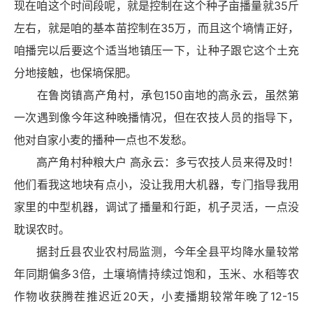
现在咱这个时间段呢，就是控制在这个种子亩播量就35斤
左右，就是咱的基本苗控制在35万，而且这个墒情正好，
咱播完以后要这个适当地
镇压
一下，让种子跟它这个土充
分地接触，也保墒保肥。
在鲁岗镇高产角村，承包150亩地的高永云，虽然第
一次遇到像今年这种晚播情况，但在农技人员的指导下，
他对自家小麦的播种一点也不发愁。
高产角村种粮大户 高永云：多亏农技人员来得及时！
他们看我这地块有点小，没让我用大机器，专门指导我用
家里的中型机器，调试了播量和行距，机子灵活，一点没
耽误农时。
据封丘县农业农村局监测，今年全县平均降水量较常
年同期偏多3倍，土壤墒情持续过饱和，玉米、水稻等农
作物收获腾茬推迟近20天，小麦播期较常年晚了12-15