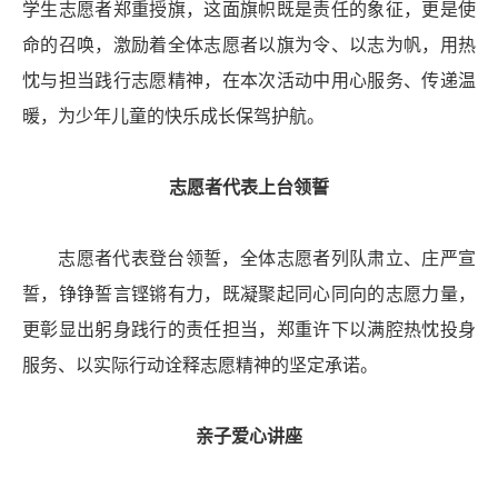
学生志愿者郑重授旗，这面旗帜既是责任的象征，更是使
命的召唤，激励着全体志愿者以旗为令、以志为帆，用热
忱与担当践行志愿精神，在本次活动中用心服务、传递温
暖，为少年儿童的快乐成长保驾护航。
志愿者代表上台领誓
志愿者代表登台领誓，全体志愿者列队肃立、庄严宣
誓，铮铮誓言铿锵有力，既凝聚起同心同向的志愿力量，
更彰显出躬身践行的责任担当，郑重许下以满腔热忱投身
服务、以实际行动诠释志愿精神的坚定承诺。
亲子爱心讲座