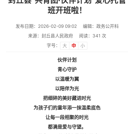
封丘县“共青团·伙伴计划”爱心托管
班开班啦！
发布日期：2026-02-09 09:02
编辑：政务公开科
来源：封丘县人民政府
阅读：
341
次
字号：
大
中
小
伙伴计划
青心守护
以温暖为翼
以陪伴为光
把细碎的美好藏进时光
为孩子们的童年添一抹温柔底色
让每一段相聚的时光
都满是爱与守望。