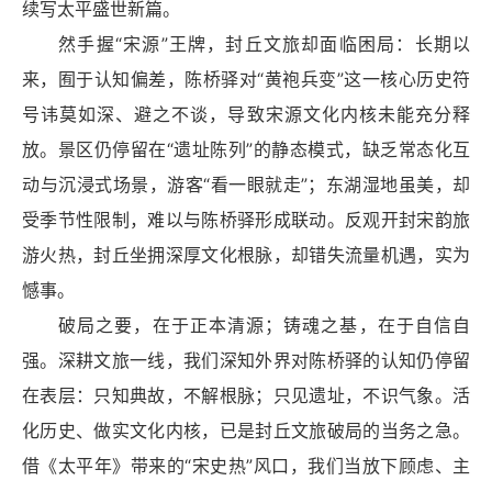
续写太平盛世新篇。
然手握“宋源”王牌，封丘文旅却面临困局：长期以
来，囿于认知偏差，陈桥驿对“黄袍
兵变
”这一核心历史符
号讳莫如深、避之不谈，导致宋源文化内核未能充分释
放。景区仍停留在“遗址陈列”的静态模式，缺乏常态化互
动与沉浸式场景，游客“看一眼就走”；东湖湿地虽美，却
受季节性限制，难以与陈桥驿形成联动。反观开封宋韵旅
游火热，封丘坐拥深厚文化根脉，却错失流量机遇，实为
憾事。
破局
之要，在于正本清源；铸魂之基，在于自信自
强。深耕文旅一线，我们深知外界对陈桥驿的认知仍停留
在表层：只知典故，不解根脉；只见遗址，不识气象。活
化历史、做实文化内核，已是封丘文旅
破局
的当务之急。
借《太平年》带来的“宋史热”风口，我们当放下顾虑、主