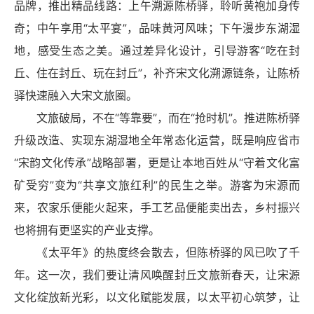
品牌，推出精品线路：上午溯源陈桥驿，聆听黄袍加身传
奇；中午享用“太平宴”，品味黄河风味；下午漫步东湖湿
地，感受生态之美。通过差异化设计，引导游客“吃在封
丘、住在封丘、玩在封丘”，补齐宋文化溯源链条，让陈桥
驿快速融入大宋文旅圈。
文旅
破局
，不在“等靠要”，而在“抢时机”。推进陈桥驿
升级改造、实现东湖湿地全年常态化运营，既是响应省市
“宋韵文化传承”战略部署，更是让本地百姓从“守着文化富
矿受穷”变为“共享文旅红利”的民生之举。游客为宋源而
来，农家乐便能火起来，手工艺品便能卖出去，乡村振兴
也将拥有更坚实的产业支撑。
《太平年》的热度终会散去，但陈桥驿的风已吹了千
年。这一次，我们要让清风唤醒封丘文旅新春天，让宋源
文化绽放新光彩，以文化赋能发展，以太平初心筑梦，让