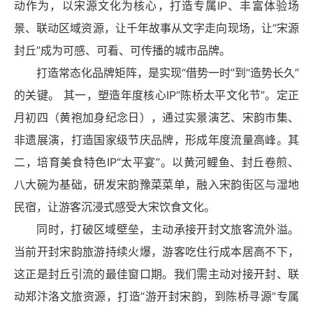
动作为，以宋源文化为核心，打造专属IP、丰富体验场
景、联动区域资源，让千年故事从文字走向现场，让“宋源
封丘”成为可感、可看、可传播的城市品牌。
打造常态化品牌矩阵，是实现“借势一时”到“造势长久”
的关键。 其一，塑造年度核心IP“陈桥太平文化节”。定正
月初四（黄袍加身纪念日），通过实景演艺、宋韵市集、
非遗展演，打造国家级节庆品牌，形成年度流量高峰。其
二，培育美食特色IP“太平宴”。以黄河鲤鱼、封丘卷煎、
八大碗为基础，研发宋韵豫菜菜单，融入宋韵街区与湿地
民宿，让游客沉浸式感受大宋饮食文化。
同时，打破区域壁垒，主动承接开封文旅客流外溢。
当前开封宋韵旅游持续火爆，游客吃住行成本居高不下，
这正是封丘引流的最佳窗口期。我们需主动对接开封、联
动郑汴洛文旅资源，打造“游开封宋韵，到陈桥寻源”专属