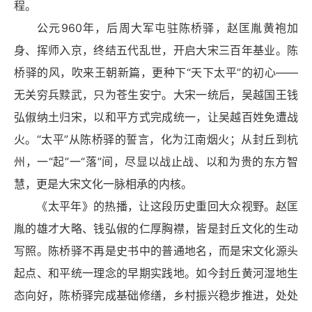
程。
公元960年，后周大军屯驻陈桥驿，赵匡胤黄袍加
身、挥师入京，终结五代乱世，开启大宋三百年基业。陈
桥驿的风，吹来王朝新篇，更种下“
天下太平
”的初心——
无关穷兵黩武，只为苍生安宁。大宋一统后，吴越国王钱
弘俶纳土归宋，以和平方式完成统一，让吴越百姓免遭战
火。“太平”从陈桥驿的誓言，化为江南烟火；从封丘到杭
州，一“起”一“落”间，尽显以战止战、以和为贵的东方智
慧，更是大宋文化一脉相承的内核。
《太平年》的热播，让这段历史重回大众视野。赵匡
胤的雄才大略、钱弘俶的仁厚胸襟，皆是封丘文化的生动
写照。陈桥驿不再是史书中的普通地名，而是宋文化源头
起点、和平统一理念的早期实践地。如今封丘黄河湿地生
态向好，陈桥驿完成基础修缮，乡村振兴稳步推进，处处