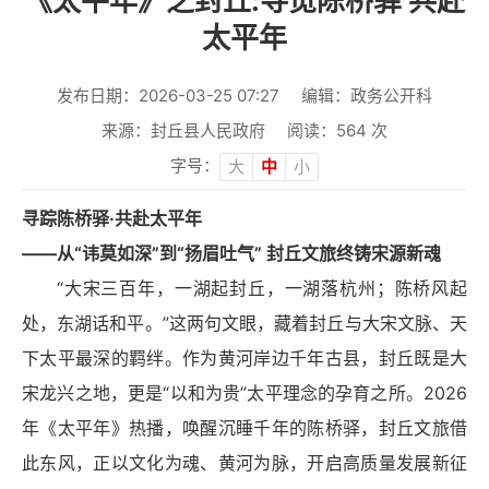
《太平年》之封丘:寻觅陈桥驿 共赴
太平年
发布日期：2026-03-25 07:27
编辑：政务公开科
来源：封丘县人民政府
阅读：
564
次
字号：
大
中
小
寻踪陈桥驿·共赴太平年
——从“讳莫如深”到“扬眉吐气” 封丘文旅终铸宋源新魂
“大宋三百年，一湖起封丘，一湖落杭州；陈桥风起
处，东湖话和平。”这两句文眼，藏着封丘与大宋文脉、
天
下太平
最深的羁绊。作为黄河岸边千年古县，封丘既是大
宋龙兴之地，更是“以和为贵”太平理念的孕育之所。2026
年《太平年》热播，唤醒沉睡千年的陈桥驿，封丘文旅借
此东风，正以文化为魂、黄河为脉，开启高质量发展新征