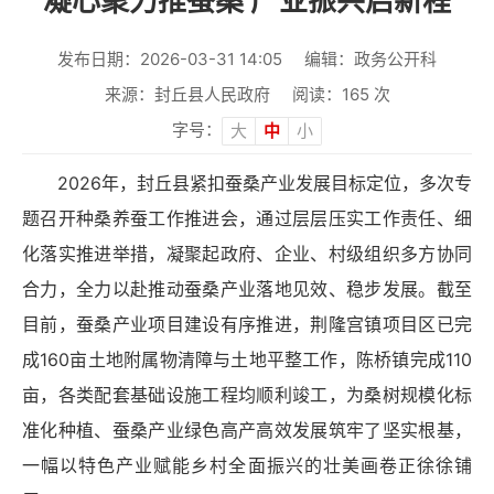
凝心聚力推蚕桑 产业振兴启新程
发布日期：2026-03-31 14:05
编辑：政务公开科
来源：封丘县人民政府
阅读：
165
次
字号：
大
中
小
2026年，封丘县紧扣蚕桑产业发展目标定位，多次专
题召开种桑养蚕工作推进会，通过层层压实工作责任、细
化落实推进举措，凝聚起政府、企业、村级组织多方协同
合力，全力以赴推动蚕桑产业落地见效、稳步发展。截至
目前，蚕桑产业项目建设有序推进，荆隆宫镇项目区已完
成160亩土地附属物清障与土地平整工作，陈桥镇完成110
亩，各类配套基础设施工程均顺利竣工，为桑树规模化标
准化种植、蚕桑产业绿色高产高效发展筑牢了坚实根基，
一幅以特色产业赋能乡村全面振兴的壮美画卷正徐徐铺