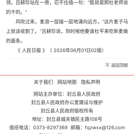
领。吕耕珍站在一旁，忍不住插一句：“我就是照杜老师说
的干的。”
风吹过来，麦浪一层接一层地涌向远方。“这片麦子马
上就该收割了。”吕耕珍说，到时候他要请杜平来吃新麦做
的面条。
《 人民日报 》（ 2026年06月01日02版）
返回顶部
关于我们
网站地图
隐私声明
网站主办单位：封丘县人民政府
封丘县人民政府办公室建设与维护
封丘县人民政府版权所有
地址：封丘县城关镇民主路108号
值班电话：0373-8297369
邮箱：fqzwxx@126.com