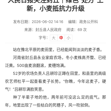
人民日报关注封丘｜绿色“处方”上
新，小麦抵抗力升级
发布日期：2026-06-02 14:16
编辑：政务公开科
来源：封丘县人民政府
阅读：
69
次
字号：
大
中
小
站在豫北平原的麦田里，已经能闻到淡淡的麦子香。
河南省封丘县永业家庭农场，冬小麦株高齐整、已经
泛黄。500亩麦浪翻滚，麦穗饱满。
52岁的农场负责人吕耕珍正蹲在田里，和县里的高级
农艺师杜平一起查看麦子长势。“你瞧，今年这麦子，硬
气！”吕耕珍满脸笑意。
种了半辈子地的他，两年前可没这么足的底气。那
年，地里出现了一些枯白的死穗子，风一吹就倒。