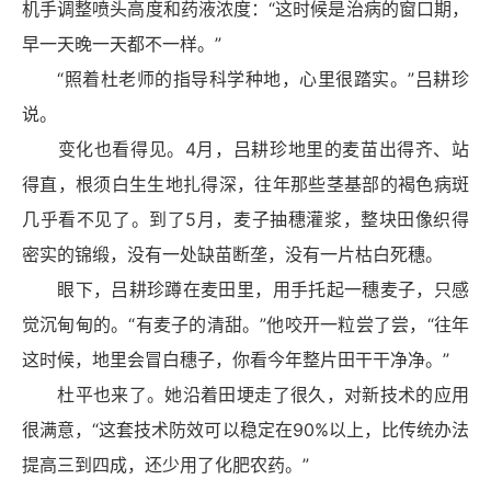
机手调整喷头高度和药液浓度：“这时候是治病的窗口期，
早一天晚一天都不一样。”
“照着杜老师的指导科学种地，心里很踏实。”吕耕珍
说。
变化也看得见。4月，吕耕珍地里的麦苗出得齐、站
得直，根须白生生地扎得深，往年那些茎基部的褐色病斑
几乎看不见了。到了5月，麦子抽穗灌浆，整块田像织得
密实的锦缎，没有一处缺苗断垄，没有一片枯白死穗。
眼下，吕耕珍蹲在麦田里，用手托起一穗麦子，只感
觉沉甸甸的。“有麦子的清甜。”他咬开一粒尝了尝，“往年
这时候，地里会冒白穗子，你看今年整片田干干净净。”
杜平也来了。她沿着田埂走了很久，对新技术的应用
很满意，“这套技术防效可以稳定在90%以上，比传统办法
提高三到四成，还少用了化肥农药。”