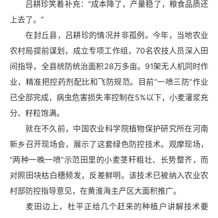
吕耕珍笑着补充：“成本降了，产量稳了，粮食品质还
上去了。”
在封丘县，吕耕珍的情况并非孤例。今年，当地农业
农村局提前谋划，成立专项工作组，70名农技人员深入田
间指导，全县统防统治面积28万多亩。91架无人机同时作
业，精准把控药剂配比和飞防规范。目前“一喷三防”作业
已全部完成，病虫危害损失率控制在5%以下，小麦灌浆充
分、籽粒饱满。
就在不久前，中国农业科学院植物保护研究所在河南
新乡召开现场会，展示了这套绿色防控技术。观摩现场，
“两种一晚一喷”示范田里的小麦茎秆粗壮、长势整齐，而
对照田块枯白穗频发，反差鲜明。该技术已被纳入农业农
村部防控指导意见，在黄淮海主产区大面积推广。
麦田边上，杜平正给几个赶来的种植户讲解技术要