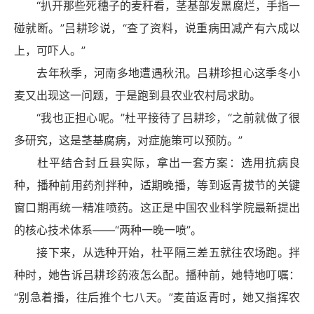
“扒开那些死穗子的麦秆看，茎基部发黑腐烂，手指一
碰就断。”吕耕珍说，“查了资料，说重病田减产有六成以
上，可吓人。”
去年秋季，河南多地遭遇秋汛。吕耕珍担心这季冬小
麦又出现这一问题，于是跑到县农业农村局求助。
“我也正担心呢。”杜平接待了吕耕珍，“之前就做了很
多研究，这是茎基腐病，对症施策可以预防。”
杜平结合封丘县实际，拿出一套方案：选用抗病良
种，播种前用药剂拌种，适期晚播，等到返青拔节的关键
窗口期再统一精准喷药。这正是中国农业科学院最新提出
的核心技术体系——“两种一晚一喷”。
接下来，从选种开始，杜平隔三差五就往农场跑。拌
种时，她告诉吕耕珍药液怎么配。播种前，她特地叮嘱：
“别急着播，往后推个七八天。”麦苗返青时，她又指挥农