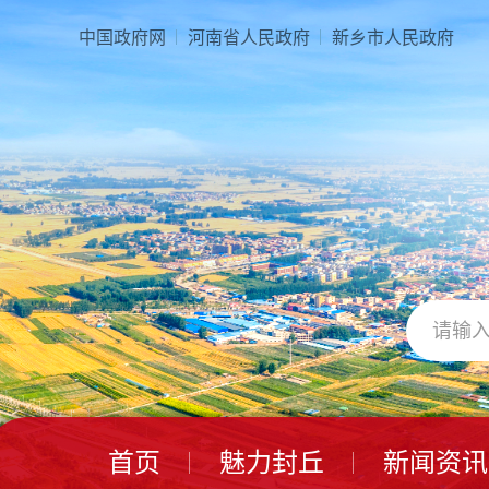
本
页
中国政府网
河南省人民政府
新乡市人民政府
面
是
由
2
个
导
航
区、
3
个
视
窗
区、
1
个
交
互
区、
首页
魅力封丘
新闻资讯
2