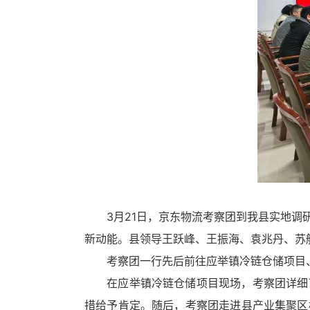
循
环
切
换
导
航
区，
Alt+2
键
循
环
切
换
视
窗
3月21日，京东物流考察团到我县实地调研
区，
新动能。县领导王跃峰、王振海、袁兆丹、苏
Alt+3
键
考察团一行先后前往应举镇冷链仓储项目、
循
在应举镇冷链仓储项目现场，考察团详细了
环
切
措给予肯定。随后，考察团走进县产业集聚区