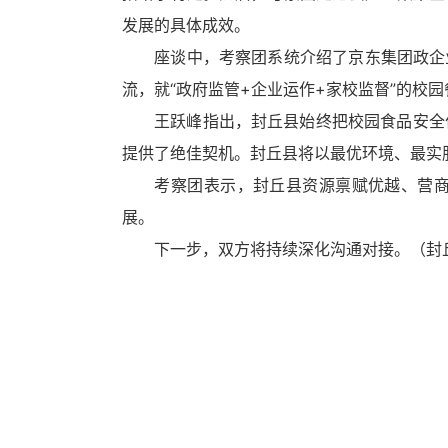
换
发展的具体成效。
交
互
座谈中，考察团系统介绍了京东集团政企业
区，
流，就“政府监管+企业运作+家校监督”的校
Alt+5
键
王跃峰指出，封丘县始终把校园食品安全作为
循
提供了绝佳契机。封丘县将以最优环境、最实
环
切
考察团表示，封丘县资源禀赋优越、营商环
换
展。
正
文
下一步，双方将持续深化沟通对接。（封
区，
Alt+6
键
循
环
切
换
服
务