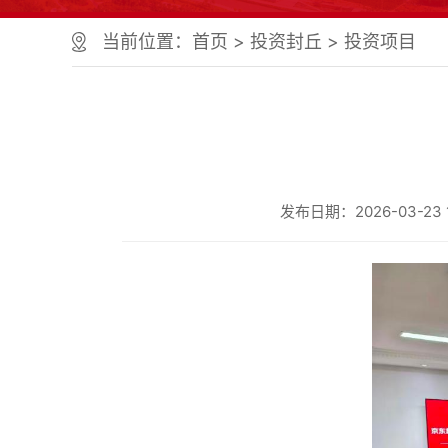
个
服
当前位置：
首页
>
投资封丘
>
投资项目
务
区、
1
个
正
文
区，
共
发布日期：2026-03-23 1
计
9
个
区
域
组
成
您
可
以
Alt+1
键