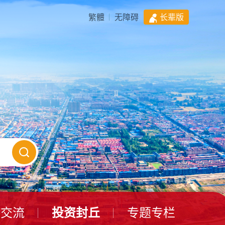
繁體
无障碍
长辈版
动交流
投资封丘
专题专栏