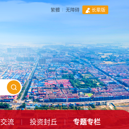
繁體
无障碍
长辈版
动交流
投资封丘
专题专栏