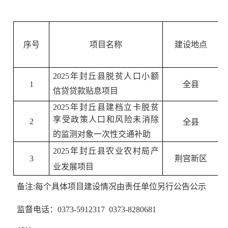
序号
项目名称
建设地点
2025
年封丘县脱贫人口小额
1
全县
信贷贷款贴息项目
2025
年封丘县建档立卡脱贫
享受政策人口和风险未消除
2
全县
的监测对象一次性交通补助
2025
年封丘县农业农村局产
3
荆宫新区
业发展项目
备注
:
每个具体项目建设情况由责任单位另行公告公示
监督电话：
0373-5912317 0373-8280681