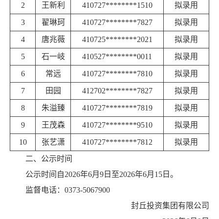
2
王新利
410727********1510
拟录用
3
翟琳珂
410727********7827
拟录用
4
唐兆薇
410725********2021
拟录用
5
石一岐
410527********0011
拟录用
6
常远
410727********7810
拟录用
7
田园
412702********7827
拟录用
8
朱溢臻
410727********7819
拟录用
9
王茂森
410727********9510
拟录用
10
张艺潇
410727********7812
拟录用
二、公示时间
公示时间自2026年6月9日至2026年6月15日。
监督电话：0373-5067900
封丘投资集团有限公司