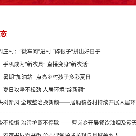
态
周庄村：“微车间”进村 “碎银子”拼出好日子
：手机成为“新农具” 直播变身“新农活”
：暑期“加油站” 点亮乡村孩子多彩夏日
：夏日攻坚不松劲 人居环境“绽新颜”
头树新风 全域整治换新颜——居厢镇各村持续开展人居
查不松懈 治污护蓝不停歇 ——曹岗乡开展餐饮油烟及露
：农家书屋溢书香 公益课堂护成长封丘县城关乡人