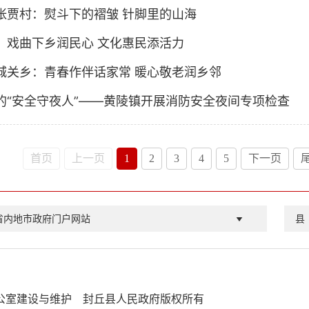
张贾村：熨斗下的褶皱 针脚里的山海
：戏曲下乡润民心 文化惠民添活力
城关乡：青春作伴话家常 暖心敬老润乡邻
的“安全守夜人”——黄陵镇开展消防安全夜间专项检查
首页
上一页
1
2
3
4
5
下一页
省内地市政府门户网站
县
公室建设与维护
封丘县人民政府版权所有