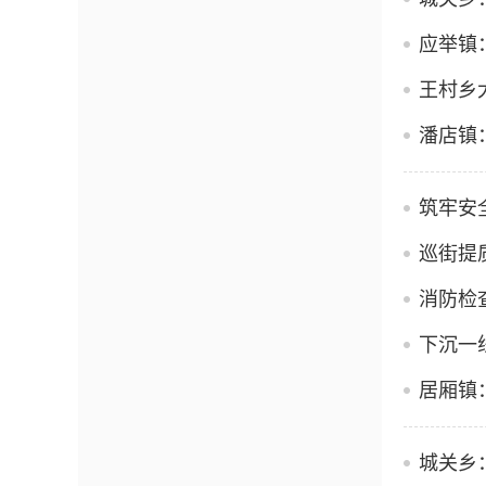
应举镇
王村乡
潘店镇
筑牢安
巡街提
下沉一
居厢镇
城关乡