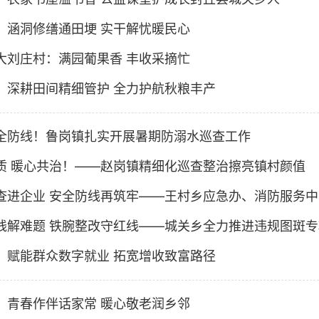
：涵洞修缮通田埂 实干解忧暖民心
大刘庄村：满园葡果香 丰收采摘忙
：深耕田间精细管护 全力护航秋粮丰产
全防线！鲁岗镇扎实开展暑期防溺水巡查工作
质 暖心共治！——赵岗镇精细化巡查整治擦亮镇村颜值
线解难题 铁腕整改守红线——城关乡全力推进违规图斑
：赋能群众数字就业 拓宽增收致富路径
：青春作伴话家常 暖心敬老润乡邻