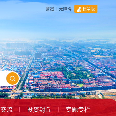
繁體
无障碍
长辈版
动交流
投资封丘
专题专栏